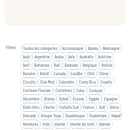
Filtrer:
Toutes les catégories
Accompagné
Alaska
Allemagne
Août
Argentine
Aruba
Asie
Australie
Autriche
Avril
Bahamas
Bali
Barbade
Belgique
Bolivie
Bonaire
Brésil
Canada
Caraïbe
Chili
Chine
Circuits
Club Med
Colombie
Costa Rica
Croatie
Croisiere Fluviale
Croisières
Cuba
Curaçao
Décembre
Disney
Dubaï
Écosse
Égypte
Espagne
États-Unis
Février
Forfaits Sud
France
Golf
Grèce
Grenade
Groupe Yoga
Guadeloupe
Guatemala
Hawaï
Honduras
Inde
Irlande
Irlande du nord
Islande