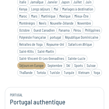
italie
Jamaïque
Janvier
Japon
Juillet
Juin
Kenya
Longs séjours
Mai
Mariages à destination
Maroc
Mars
Martinique
Mexique
Mieux-Être
Monténégro
Nevis
Nouvelle-Zélande
Novembre
Octobre
Ouest Canadien
Panama
Pérou
Philippines
Polynésie Française
portugal
République Dominicaine
Retraites de Yoga
Royaume-Uni
Safaris en Afrique
Saint-Kitts
Saint-Martin
Saint-Vincent-Et-Les-Grenadines
Sainte-Lucie
Séjours en Europe
Septembre
Ski
Sports
Suisse
Thaïlande
Tortola
Tunisie
Turquie
Vietnam
Yoga
PORTUGAL
Portugal authentique